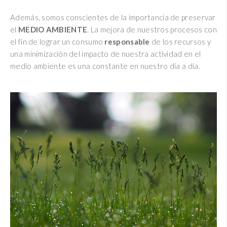
Además, somos conscientes de la importancia de preservar
el
MEDIO AMBIENTE
. La mejora de nuestros procesos con
el fin de lograr un consumo
responsable
de los recursos y
una minimización del impacto de nuestra actividad en el
medio ambiente es una constante en nuestro día a día.