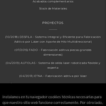
Acabados complementarios
Stock de Materiales
PROYECTOS
(10/2018) D3SFILA - Sistema Integral y Eficiente para Fabricación
Aditiva por Láser con Aporte de Hilo Multidireccional)
(07/2015) FADO - Fabricación aditiva piezas grandes
dimensiones)
(04/2013) AUTOLAS - Sistema de celda laser robotizada flexible y
experta
(04/2013) ETNA - Fabricación aditiva por láser
(01/2014) Hydracorte publica los resultados del proyecto Mónaco
en la revista ILS
Instalamos en tu navegador cookies técnicas necesarias para
que nuestro sitio web funcione correctamente. Por otro lado,
CONTACTO