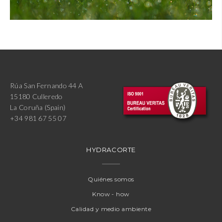
Rúa San Fernando 44 A
15180 Culleredo
La Coruña (Spain)
+34 981 67 55 07
HYDRACORTE
Quiénes somos
Know - how
Calidad y medio ambiente